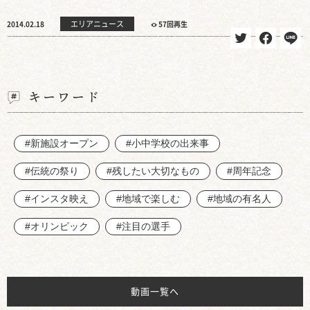
エリアニュース
2014.02.18
57回再生
キーワード
#新施設オープン
#小中学校の出来事
#伝統の祭り
#残したい大切なもの
#周年記念
#インスタ映え
#地域で楽しむ
#地域の有名人
#オリンピック
#注目の選手
動画一覧へ