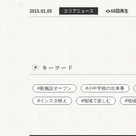
2015.01.05
エリアニュース
68回再生
キーワード
#新施設オープン
#小中学校の出来事
#インスタ映え
#地域で楽しむ
#地