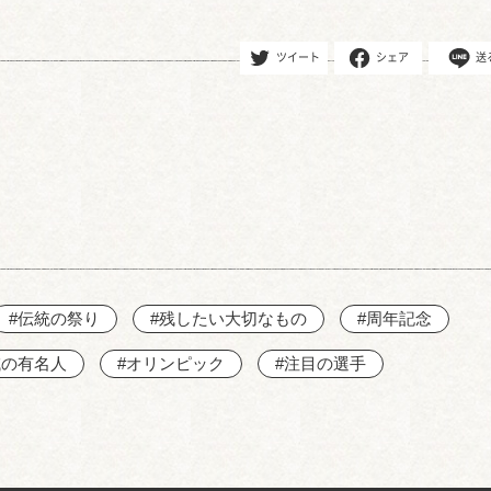
ツイート
シェア
送
#伝統の祭り
#残したい大切なもの
#周年記念
域の有名人
#オリンピック
#注目の選手