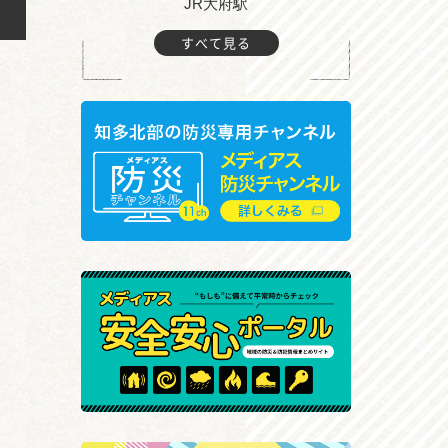
JR大府駅
大
すべて見る