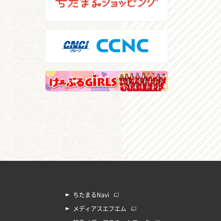
ちたまるNavi
メディアスエフエム