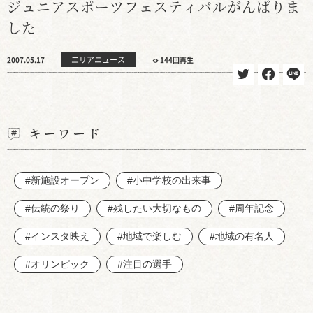
ジュニアスポーツフェスティバルがんばりま
した
エリアニュース
2007.05.17
144回再生
キーワード
#新施設オープン
#小中学校の出来事
#伝統の祭り
#残したい大切なもの
#周年記念
#インスタ映え
#地域で楽しむ
#地域の有名人
#オリンピック
#注目の選手