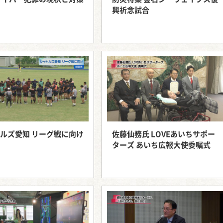
興祈念試合
西知多産業道路 大田
ルズ愛知 リーグ戦に向け
佐藤仙務氏 LOVEあいちサポー
ターズ あいち広報大使委嘱式