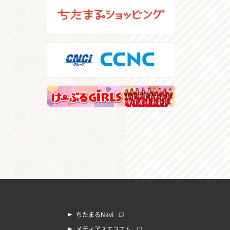
ちたまるNavi
メディアスエフエム