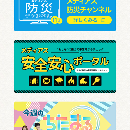
和太鼓の全国大会出場を
知多北部議長会議員研修
報告
第47回東海市合唱祭
親子で“変身”楽しむ