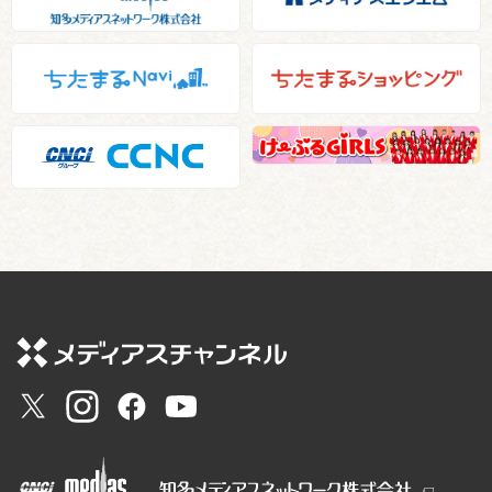
盆踊りシーズン前に 講
ロックの日 自転車の鍵“鍵
習会
かけ”啓発
可搬式動力ポンプの操作
知多クールサーモンフェ
訓練
ス