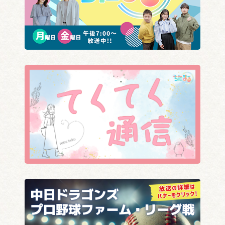
防災グッズの整理収納を
知多地域 選抜少年野球大
学ぶ
会
トマトde健康フェスティ
全国安全週間啓発活動
バル始まる