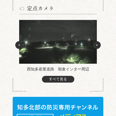
定点カメラ
三ツ池 サマーフェスティ
第10回「沖縄フェスティ
バル
バル」
周辺
新舞子
すべて見る
水泳の全国大会出場を激
太田川ホットサマーガー
励
デン 始まる