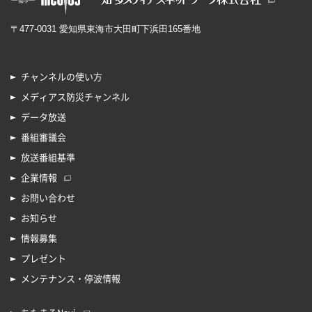
〒477-0031 愛知県東海市大田町下浜田165番地
お口と体の健康イベント
HEY!HEISHU SPORTS
DAY!!
チャンネルの使い方
メディアス防災チャンネル
データ放送
番組審議会
放送番組基準
企業情報
お問い合わせ
スポーツクラブ東海表彰
東海市吹奏楽団定期演奏
お知らせ
式
会
情報募集
プレゼント
メンテナンス・停波情報