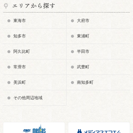
エリアから探す
ト工作
東海市
大府市
知多市
東浦町
阿久比町
半田市
常滑市
武豊町
日本100名城めぐり
スズメバチの巣 除去申請
について
美浜町
南知多町
その他周辺地域